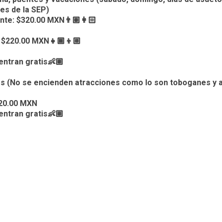
es de la SEP)
nte: $320.00 MXN👨🏽👩🏻
 $220.00 MXN👧🏾👦🏼
ntran gratis👶🏽
 (No se encienden atracciones como lo son toboganes y 
220.00 MXN
ntran gratis👶🏽