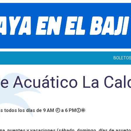
BOLETO
e Acuático La Cal
s todos los días de 9 AM 🕘 a 6 PM🕕🌞
, puentes y vacaciones (sábado, domingo, días de asueto