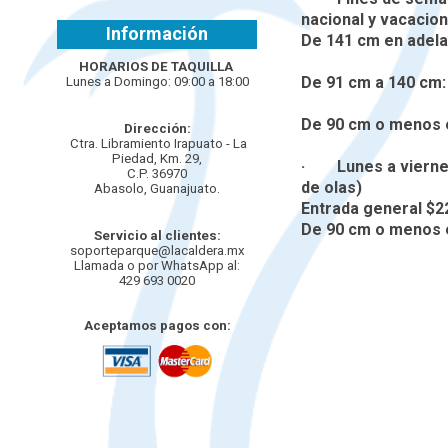
nacional y vacacion
Información
De 141 cm en adela
HORARIOS DE TAQUILLA
De 91 cm a 140 cm:
Lunes a Domingo
:
09
:00 a 18:00
De 90 cm o menos e
Dirección:
Ctra. Libramiento Irapuato - La
Piedad, Km. 29,
· Lunes a viernes
C.P. 36970
de olas)
Abasolo, Guanajuato.
Entrada general $
De 90 cm o menos e
Servicio al clientes:
soporteparque@lacaldera.mx
Llamada o por WhatsApp al:
429 693 0020
Aceptamos pagos con: